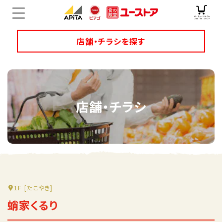
店舗・チラシを探す
店舗チラシ検索
店舗・チラシ
ユニーのオリジナル商品
キャンペーン・特集
サービス
オンラインショップ
1F
[たこやき]
蛸家くるり
企業情報