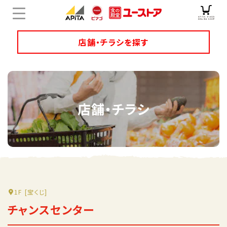
店舗・チラシを探す
店舗チラシ検索
店舗・チラシ
ユニーのオリジナル商品
キャンペーン・特集
サービス
オンラインショップ
1F
[宝くじ]
チャンスセンター
企業情報