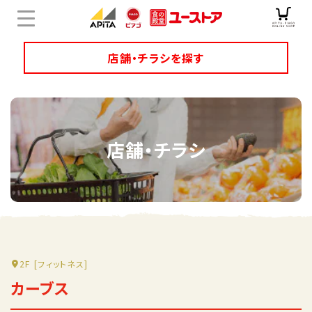
店舗・チラシを探す
店舗チラシ検索
店舗・チラシ
ユニーのオリジナル商品
キャンペーン・特集
サービス
オンラインショップ
2F
[フィットネス]
カーブス
企業情報