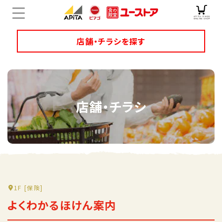
店舗・チラシを探す
店舗チラシ検索
店舗・チラシ
ユニーのオリジナル商品
キャンペーン・特集
サービス
オンラインショップ
1F
[保険]
よくわかるほけん案内
企業情報