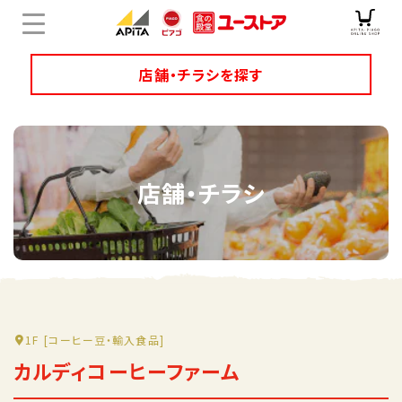
店舗・チラシを探す
店舗チラシ検索
店舗・チラシ
ユニーのオリジナル商品
キャンペーン・特集
サービス
オンラインショップ
1F
[コーヒー豆・輸入食品]
カルディコーヒーファーム
企業情報