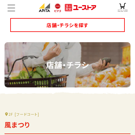
店舗・チラシを探す
店舗チラシ検索
店舗・チラシ
ユニーのオリジナル商品
キャンペーン・特集
サービス
オンラインショップ
2F
[フードコート]
風まつり
企業情報