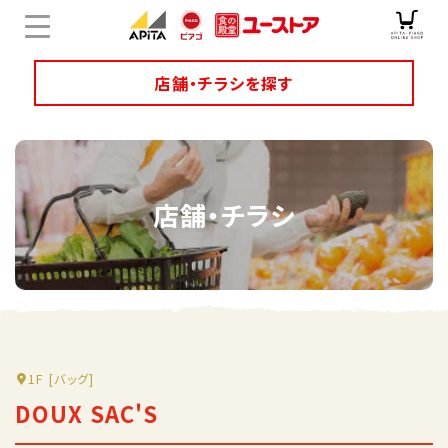
店舗・チラシを探す
店舗チラシ検索
店舗・チラシ
ユニーのオリジナル商品
キャンペーン・特集
サービス
オンラインショップ
1F
[バッグ]
DOUX SAC'S
企業情報