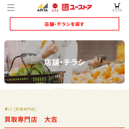
店舗・チラシを探す
店舗チラシ検索
店舗・チラシ
ユニーのオリジナル商品
キャンペーン・特集
サービス
オンラインショップ
1F
[買取専門店]
買取専門店 大吉
企業情報