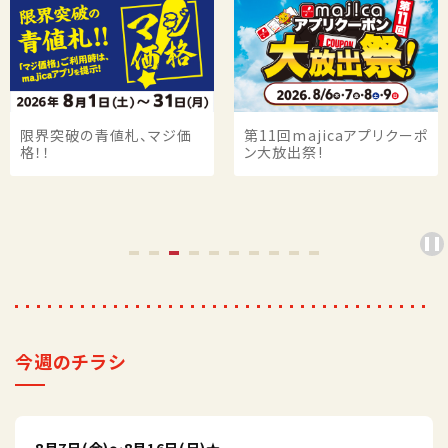
採用情報
マイ店舗
限界突破の青値札、マジ価
第11回majicaアプリクーポ
格！！
ン大放出祭!
今週のチラシ
8月7日(金)～8月16日(日)★