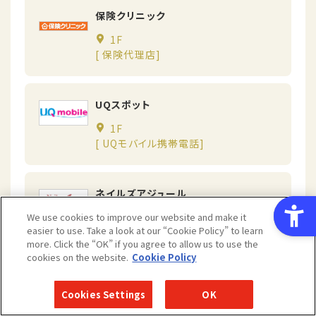
保険クリニック
1F
[ 保険代理店]
UQスポット
1F
[ UQモバイル携帯電話]
ネイルズアジュール
1F
We use cookies to improve our website and make it
easier to use. Take a look at our “Cookie Policy” to learn
[ ネイルサロン]
more. Click the “OK” if you agree to allow us to use the
cookies on the website.
Cookie Policy
ソフトバンク
Cookies Settings
OK
1F