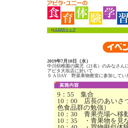
●
5 A DAYトップ
2019年7月10日（水）
中川幼稚園の園児（21名）のみなさん
アピタ大垣店に於いて
５ A DAY 野菜果物教室に参加して
9：55 集合
10：00 店長のあい
色食品群の勉強）
10：30 青果売場へ移
10：35 ・青果物を見
10：40 ・買物擬似