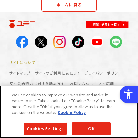
ホームに戻る
採用情報
マイ店舗
サイトについて
サイトマップ
サイトのご利用にあたって
プライバシーポリシー
反社会的勢力に対する基本方針
お問い合わせ
マイ店舗
外部送信規律について
We use cookies to improve our website and make it
easier to use. Take a look at our “Cookie Policy” to learn
more. Click the “OK” if you agree to allow us to use the
2020-2026 © UNY Co.,Ltd
cookies on the website.
Cookie Policy
Cookies Settings
OK