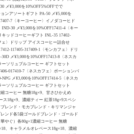
 メ¥3,000を10%OFF5%OFFでで
アソートギフト PA-50 メ¥5,000を
403-917407-7〈キーコーヒー〉イノダコーヒド
30 メ¥3,000を10%OFF17411-4〈キー
ドコーヒーギフト INL-35 17402-
〈モンカフェ〉ドリップ アイスコーヒー詰合せ
F17412-117405-317409-1〈モンカフェ〉ドリ
0D メ¥3,000を10%OFF17413-8〈ネスカ
ラーソリュブルコーヒー ギフトセット
FF17406-017410-7〈ネスカフェ〉ポーションバ
G メ¥3,000を10%OFF17414-5〈ネスカ
ラーソリュブルコーヒー ギフトセット
OFF濃縮コーヒー 無糖18g×9、甘さひかえめ
ス18g×9、濃縮ティー 紅茶18g×9スペシ
アブレンド・モカブレンド・キリマンジャ
レンド各5袋ゴールドブレンド・ゴールド
やぐ）各80g×1濃縮コーヒー 無糖
g×18、キャラメルオレベース18g×18、濃縮