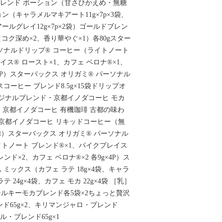
スブレンド ポーション（甘さひかえめ・無糖
ション（キャラメルマキアート11g×7p×3袋、
、アールグレイ12g×7p×2袋）ゴールドブレン
コク深め×2、香り華やぐ×1）各80gスター
ーソナルドリップ® コーヒー（ライトノート
イス® ロースト×1、カフェ ベロナ®×1、
×4P）スターバックス オリガミ® パーソナル
コーヒー ブレンド8.5g×15袋ドリップオ
リジナルブレンド・京都イノダコーヒ モカ
2箱・京都イノダコーヒ 有機珈琲 古都の味わ
箱京都イノダコーヒ リキッドコーヒー（無
0ml）スターバックス オリガミ® パーソナル
イトノート ブレンド®×1、パイクプレイス
ンド×2、カフェ ベロナ®×2 各9g×4P）ス
 ミックス（カフェ ラテ 18g×4袋、キャラ
ラテ 24g×4袋、カフェ モカ 22g×4袋 ［乳］
ルキーモカブレンド各5袋×2ちょっと贅沢
ド65g×2、キリマンジャロ・ブレンド
ル・ブレンド65g×1