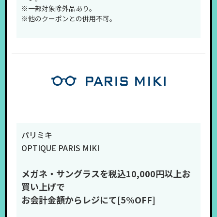
※一部対象除外品あり。
※他のクーポンとの併用不可。
会計時に
majicaアプリ
を提示するだけで
保有したクーポンが適用されます!
パリミキ
OPTIQUE PARIS MIKI
メガネ・サングラスを税込10,000円以上お
買い上げで
お会計金額からレジにて[5%OFF]