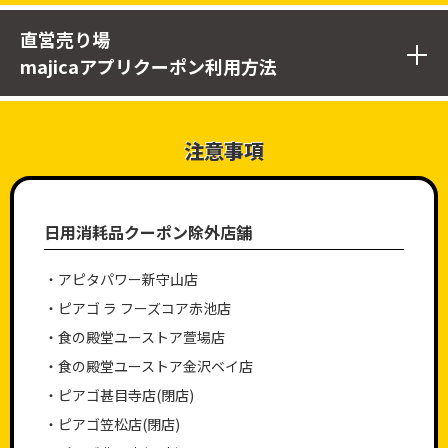
直営売り場
majicaアプリクーポン利用方法
注意事項
STEP.1
日用消耗品クーポン除外店舗
画面下にある
クーポン
をタップする
・アピタパワー新守山店
・ピアゴ ラ フーズコア赤池店
・食の殿堂ユーストア萱場店
・食の殿堂ユーストア金沢ベイ店
・ピアゴ甚目寺店(閉店)
・ピアゴ笠松店(閉店)