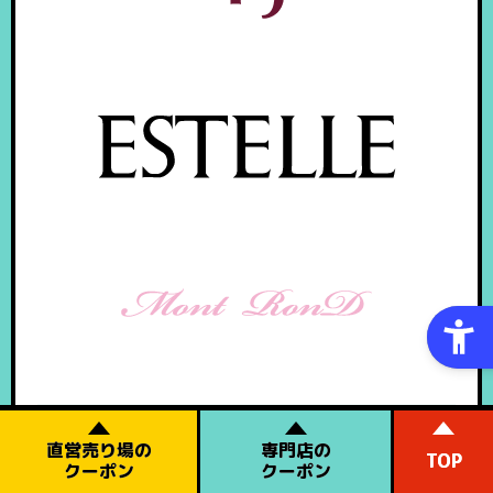
ミルフローラ
直営売り場の
専門店の
TJ
TOP
クーポン
クーポン
エステール