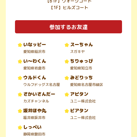
【B1F】ウォークコート
【1F】ヒルズコート
参加するお友達
いなッピー
スーちゃん
愛知県稲沢市
スガキヤ
い～わくん
ちりゅっぴ
愛知県岩倉市
愛知県知立市
ウルドくん
みどりっち
ウルフドッグス名古屋
愛知県名古屋市緑区
さかいさんだー
アピタン
カズチャンネル
ユニー株式会社
坂井ほや丸
ピアタン
福井県坂井市
ユニー株式会社
しっぺい
静岡県磐田市