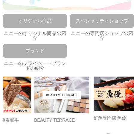
オリジナル商品
スペシャリティショップ
ユニーのオリジナル商品の紹
ユニーの専門店ショップの紹
介
介
ブランド
ユニーのプライベートブラン
ドの紹介
鮮魚専門店 魚優
【週
BEAUTY TERRACE
ひと
リン