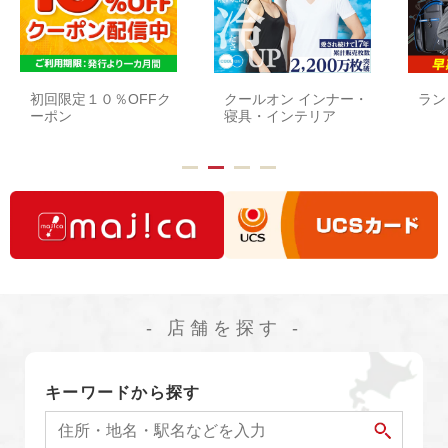
初回限定１０％OFFク
クールオン インナー・
ラン
ーポン
寝具・インテリア
- 店舗を探す -
キーワードから探す