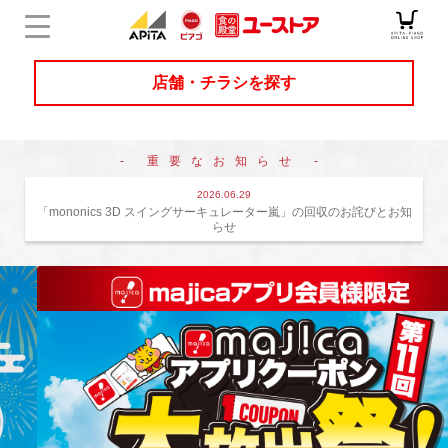
店舗・チラシを探す
店舗チラシ検索
- 重要なお知らせ -
ユニーのオリジナル商品
2026.06.29
「mononics 3D スイングサーキュレーター嵐」の回収のお詫びとお知
らせ
キャンペーン・特集
サービス
オンラインショップ
企業情報
採用情報
マイ店舗