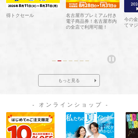
得トクセール
名古屋市プレミアム付き
カ
今の金
電子商品券！名古屋市内
ボ
てマジ
の全店で利用可能！
もっと見る
- オンラインショップ -