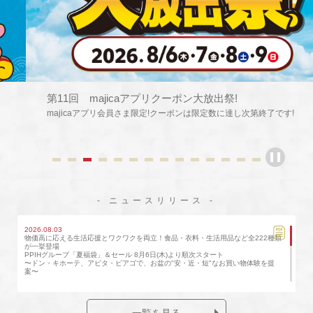
第11回 majicaアプリクーポン大放出祭!
majicaアプリ会員さま限定!クーポンは限定数に達し次第終了です!
- ニュースリリース -
2026.08.03
物価高に応える生活応援とワクワクを両立！食品・衣料・生活用品など全222種類
が一挙登場
PPIHグループ「夏福袋」＆セール 8月6日(木)より順次スタート
〜ドン・キホーテ、アピタ・ピアゴで、お盆の"安・近・短"なお買い物体験を提
案〜
2026.07.31
全国のドン・キホーテ等PPIH国内グループ店舗にて 「令和8年熊本地震災害義援
一覧を見る
金」募金実施