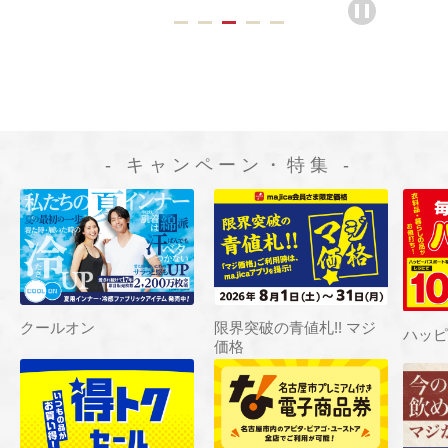
- キャンペーン・特集 -
クールオン
限界突破の青値札!! マジ
ハッピ
価格